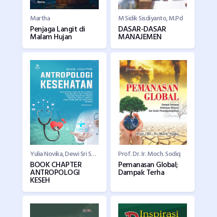
Martha
M Sidik Sisdiyanto, M.Pd
Penjaga Langit di
DASAR-DASAR
Malam Hujan
MANAJEMEN
Yulia Novika, Dewi Sri Sumardilah, Roza Mulyani, dkk
Prof. Dr. Ir. Moch. Sodiq
BOOK CHAPTER
Pemanasan Global;
ANTROPOLOGI
Dampak Terha
KESEH