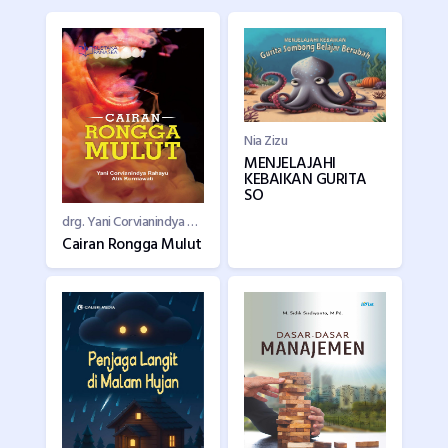
Nia Zizu
MENJELAJAHI
KEBAIKAN GURITA
SO
drg. Yani Corvianindya Rahayu, M.KG, Dr. Atik Kurniawati, drg., M.Kes
Cairan Rongga Mulut