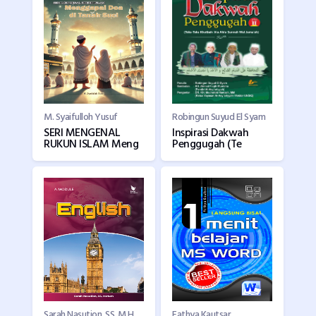
M. Syaifulloh Yusuf
Robingun Suyud El Syam
SERI MENGENAL
Inspirasi Dakwah
RUKUN ISLAM Meng
Penggugah (Te
Sarah Nasution, SS, M.Hum
Fathya Kautsar