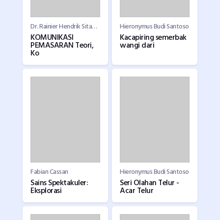
Dr. Rainier Hendrik Sitaniapessy, SE., M.Si.
Hieronymus Budi Santoso
KOMUNIKASI
Kacapiring semerbak
PEMASARAN Teori,
wangi dari
Ko
Fabian Cassan
Hieronymus Budi Santoso
Sains Spektakuler:
Seri Olahan Telur -
Eksplorasi
Acar Telur