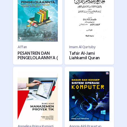
Affan
Imam Al Qurtuby
PESANTREN DAN
Tafsir Al-Jami
PENGELOLAANNYA (
Liahkamil Quran
Angelina Prima Kurniati, Indra Lukmana Sardi, Donni Richasdy
Angga Aldi Prasetyo