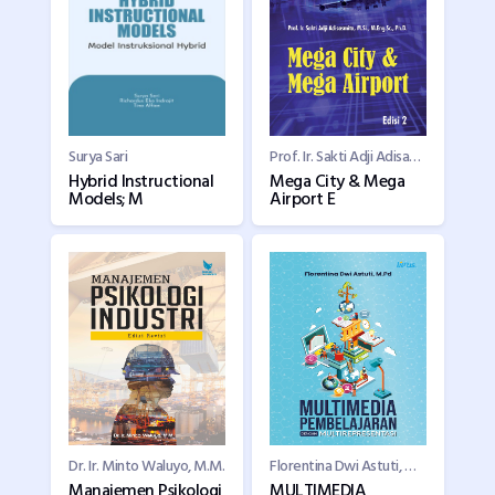
Surya Sari
Prof. Ir. Sakti Adji Adisasmita, M.Si., M.Eng.Sc., Ph.D.
Hybrid Instructional
Mega City & Mega
Models; M
Airport E
Dr. Ir. Minto Waluyo, M.M.
Florentina Dwi Astuti, M.Pd
Manajemen Psikologi
MULTIMEDIA