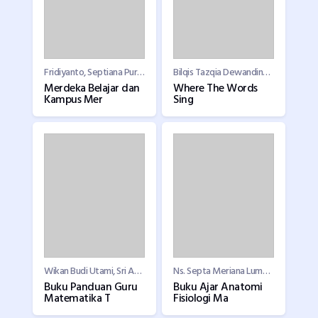
Fridiyanto, Septiana Purwaningrum, Aminol Rosid Abdullah, Fathor Rosi, Totok Haryanto, Abdullah Farih, Eva Zulisa, Nadiah Abidin, Maya Sari, Cahya Edi Setyawan
Bilqis Tazqia Dewandiny Saputra
Merdeka Belajar dan
Where The Words
Kampus Mer
Sing
Wikan Budi Utami, Sri Adi Widodo, Fitria Sulistyowati
Ns. Septa Meriana Lumbantoruan, S.Kep., M.S Ns. Deby Kristiani Uligraff, S.Kep., M.Sc Ns. Primalova Septiavy Estiadewi, S.Kep., M.Kep Agus Frandes Sariaman, SST. FT., M.Fis
Buku Panduan Guru
Buku Ajar Anatomi
Matematika T
Fisiologi Ma