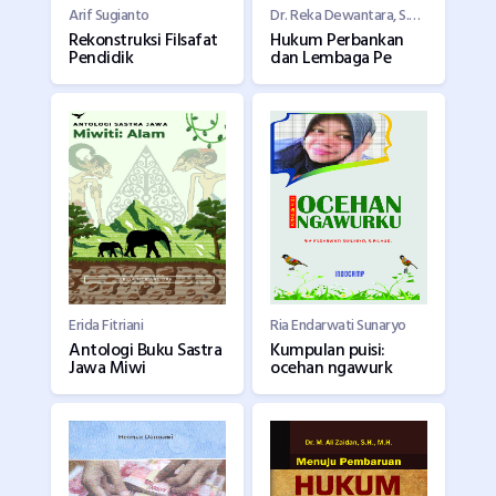
Arif Sugianto
Dr. Reka Dewantara, S.H., M.H., Dr. Siti Hamidah, S.H., M.M., Prof. Dr. Sukarmi, S.H., M.Hum., DKK
Rekonstruksi Filsafat
Hukum Perbankan
Pendidik
dan Lembaga Pe
Erida Fitriani
Ria Endarwati Sunaryo
Antologi Buku Sastra
Kumpulan puisi:
Jawa Miwi
ocehan ngawurk