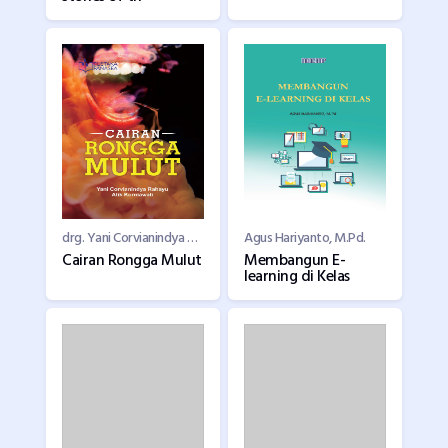
drg. Yani Corvianindya Rahayu, M.KG, Dr. Atik Kurniawati, drg., M.Kes
Agus Hariyanto, M.Pd.
Cairan Rongga Mulut
Membangun E-
learning di Kelas