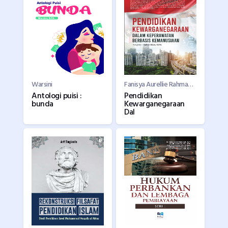
Warsini
Fanisya Aurellie Rahmadhani, Ika Yunita Ramadhani, Rifka Izzatun Nafsiya, dkk./
Antologi puisi :
Pendidikan
bunda
Kewarganegaraan
Dal