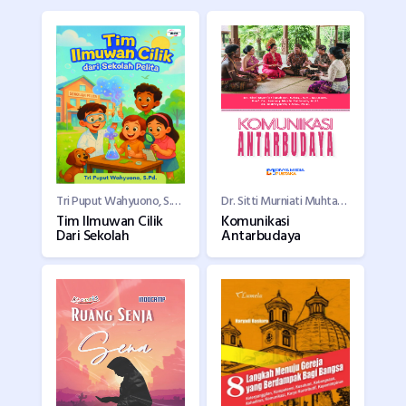
Tri Puput Wahyuono, S.Pd.
Dr. Sitti Murniati Muhtar, S.Sos., S.H., M.I.Kom., Prof. Dr. Jeanny Maria Fatimah, M.Si., dan Dr. Indrayanti, S.Sos., M.Si.
Tim Ilmuwan Cilik
Komunikasi
Dari Sekolah
Antarbudaya