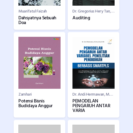
Muarifatul Faizah
Dr. Gregorius Hery Tan, S.E., M.H., M.Si.
Dahsyatnya Sebuah
Auditing
Doa
Zamhari
Dr. Andi Hermawan, M.Pd .
Potensi Bisnis
PEMODELAN
Budidaya Anggur
PENGARUH ANTAR
VARIA