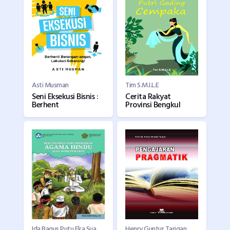
Asti Musman
Tim S.M.I.L.E
Seni Eksekusi Bisnis :
Cerita Rakyat
Berhent
Provinsi Bengkul
Ida Bagus Putu Eka Suadnyana
Henry Guntur Tarigan