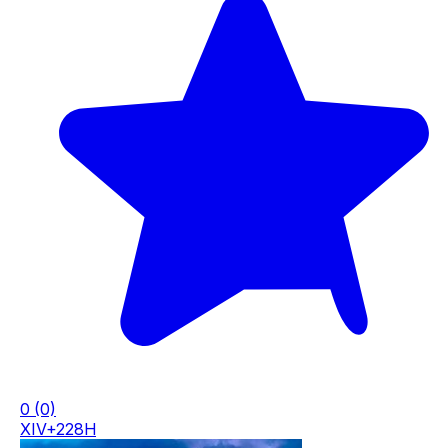
0
(0)
XIV+228H