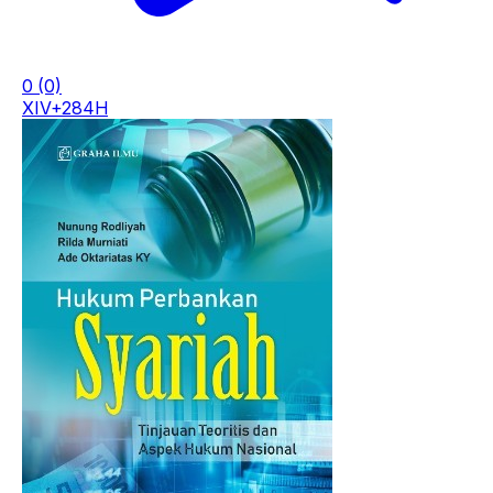
0
(0)
XIV+284H