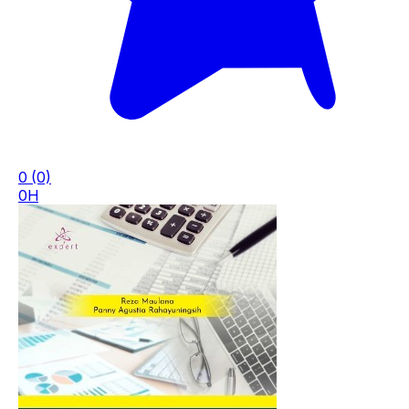
0
(0)
0H