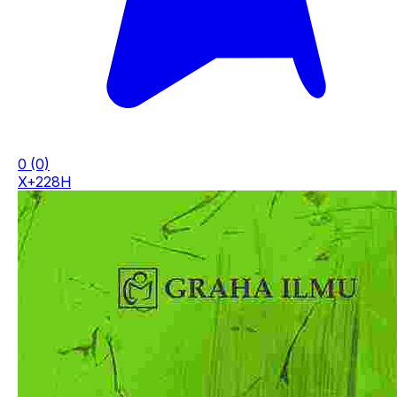
0
(0)
X+228H