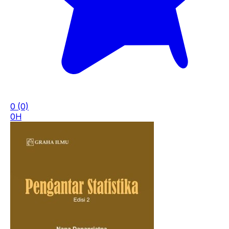
0
(0)
0H