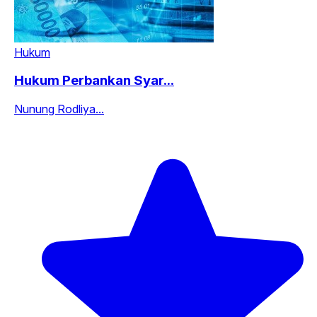
Hukum
Hukum Perbankan Syar...
Nunung Rodliya...