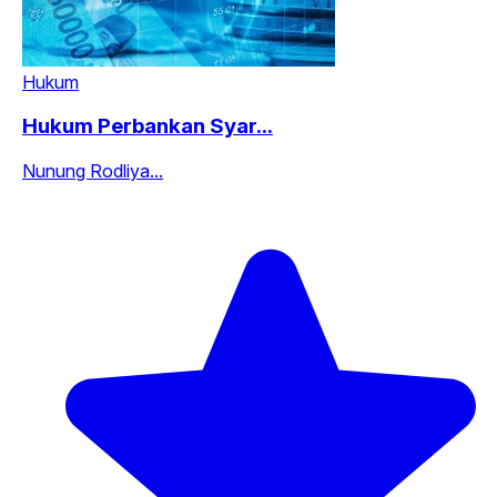
Hukum
Hukum Perbankan Syar...
Nunung Rodliya...