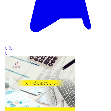
0
(0)
0H