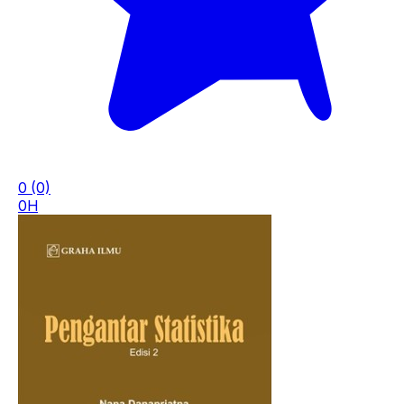
0
(0)
0H