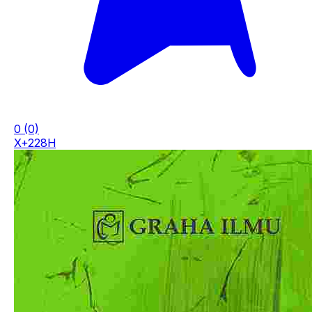
0
(0)
X+228H