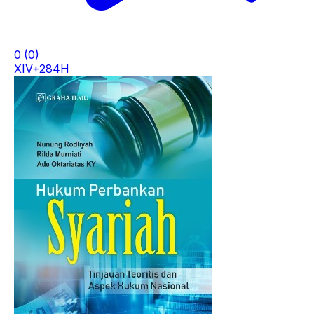
0
(0)
XIV+284H