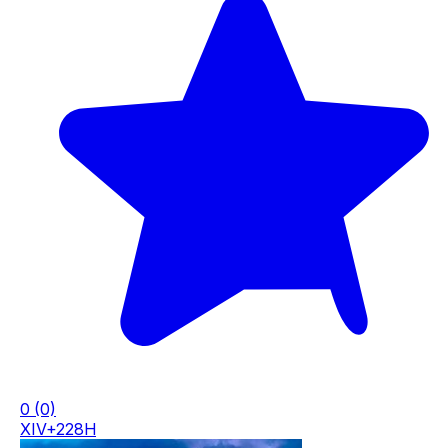
0
(0)
XIV+228H